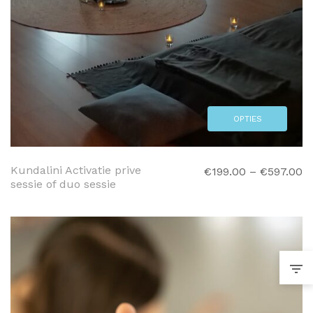
OPTIES
SELECTEREN
Kundalini Activatie prive
€
199.00
–
€
597.00
sessie of duo sessie