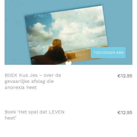
TOEVOEGEN AAN
WINKELWAGEN
BOEK Kus Jes – over de
€
12.95
gevaarlijke afslag die
anorexia heet
TOEVOEGEN AAN
WINKELWAGEN
Boek ‘Het spel dat LEVEN
€
12.95
heet’