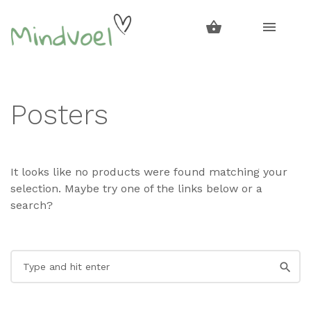
Skip
Skip
to
to
navigation
content
Posters
It looks like no products were found matching your
selection. Maybe try one of the links below or a
search?
Search
for: