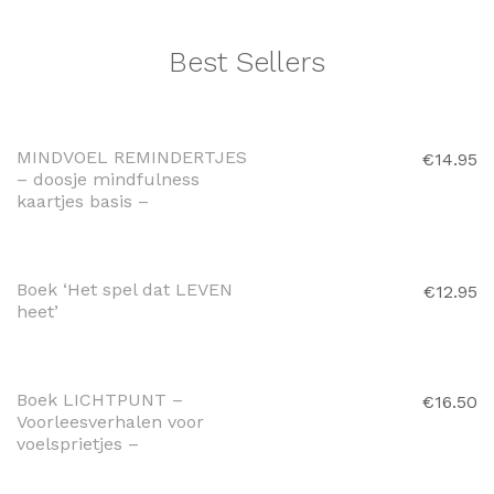
Best Sellers
TOEVOEGEN AAN
WINKELWAGEN
MINDVOEL REMINDERTJES
€
14.95
– doosje mindfulness
kaartjes basis –
TOEVOEGEN AAN
WINKELWAGEN
Boek ‘Het spel dat LEVEN
€
12.95
heet’
TOEVOEGEN AAN
WINKELWAGEN
Boek LICHTPUNT –
€
16.50
Voorleesverhalen voor
voelsprietjes –