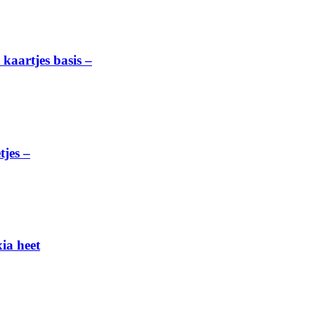
artjes basis –
jes –
ia heet