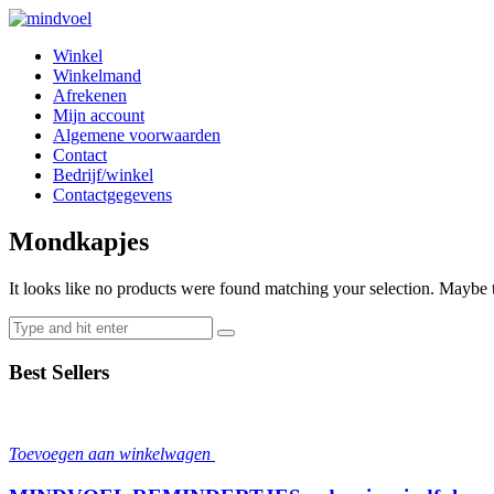
Skip
Skip
to
to
Winkel
navigation
content
Winkelmand
Afrekenen
Mijn account
Algemene voorwaarden
Contact
Bedrijf/winkel
Contactgegevens
Mondkapjes
It looks like no products were found matching your selection. Maybe t
Search
for:
Best Sellers
Toevoegen aan winkelwagen