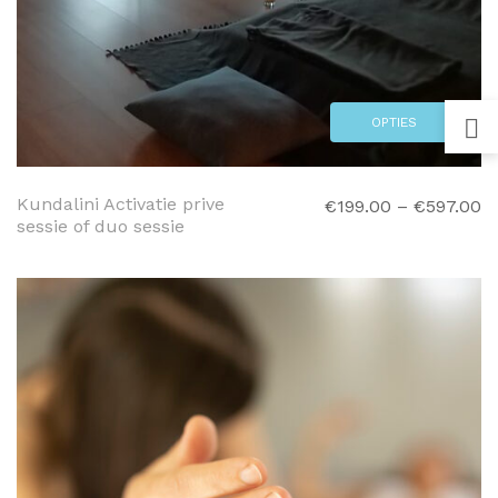
OPTIES
SELECTEREN
Kundalini Activatie prive
€
199.00
–
€
597.00
sessie of duo sessie