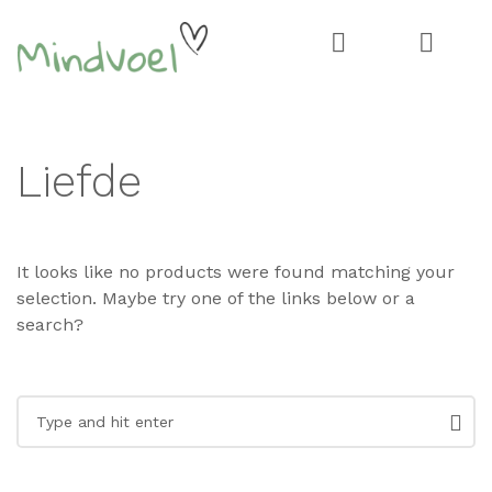
Skip
Skip
to
to
navigation
content
Liefde
It looks like no products were found matching your
selection. Maybe try one of the links below or a
search?
Search
for: