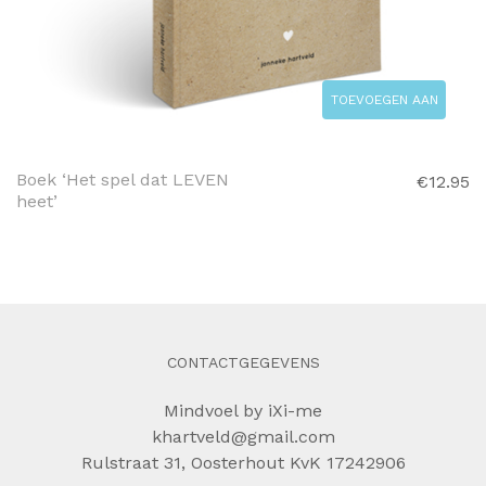
TOEVOEGEN AAN
WINKELWAGEN
Boek ‘Het spel dat LEVEN
€
12.95
heet’
CONTACTGEGEVENS
Mindvoel by iXi-me
khartveld@gmail.com
Rulstraat 31, Oosterhout KvK 17242906