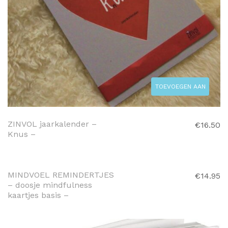
TOEVOEGEN AAN
WINKELWAGEN
ZINVOL jaarkalender –
€
16.50
Knus –
TOEVOEGEN AAN
WINKELWAGEN
MINDVOEL REMINDERTJES
€
14.95
– doosje mindfulness
kaartjes basis –