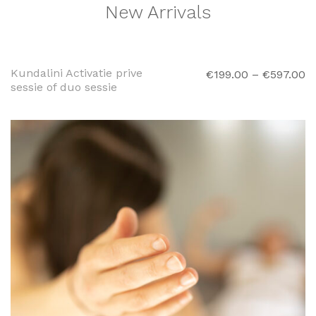
New Arrivals
OPTIES
SELECTEREN
Kundalini Activatie prive
€
199.00
–
€
597.00
sessie of duo sessie