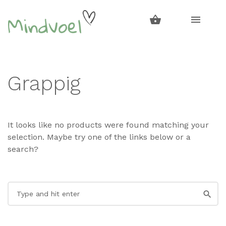
Skip
Skip
to
to
navigation
content
Grappig
It looks like no products were found matching your
selection. Maybe try one of the links below or a
search?
Search
for: