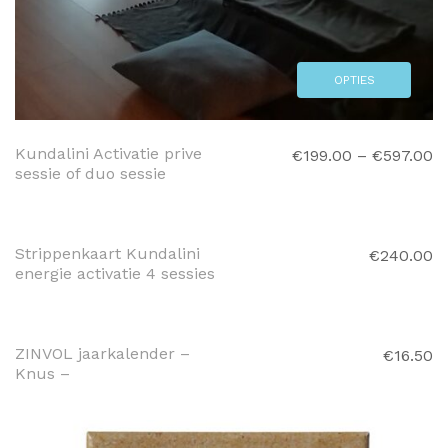
OPTIES
SELECTEREN
Kundalini Activatie prive
€
199.00
–
€
597.00
sessie of duo sessie
TOEVOEGEN AAN
WINKELWAGEN
Strippenkaart Kundalini
€
240.00
energie activatie 4 sessies
TOEVOEGEN AAN
WINKELWAGEN
ZINVOL jaarkalender –
€
16.50
Knus –