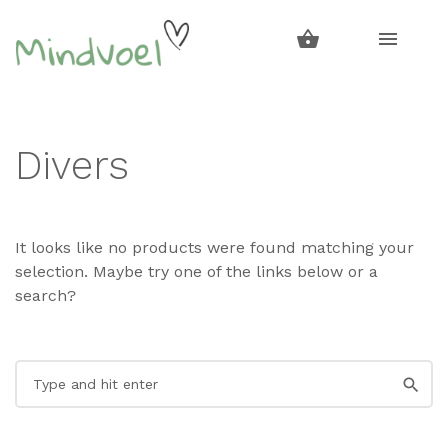
Skip
Skip
to
to
navigation
content
Divers
It looks like no products were found matching your
selection. Maybe try one of the links below or a
search?
Search
for: